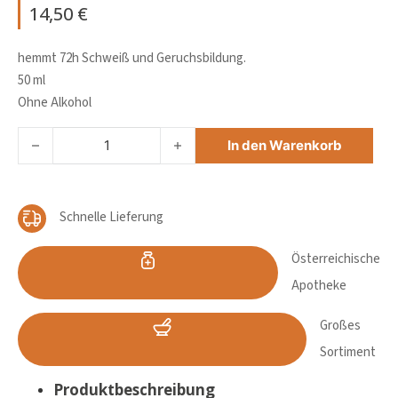
14,50
€
hemmt 72h Schweiß und Geruchsbildung.
50 ml
Ohne Alkohol
VICHY HOMME DEO ROLL ON INVISBLE RESIST 72H Menge
In den Warenkorb
Schnelle Lieferung
Österreichische
Apotheke
Großes
Sortiment
Produktbeschreibung