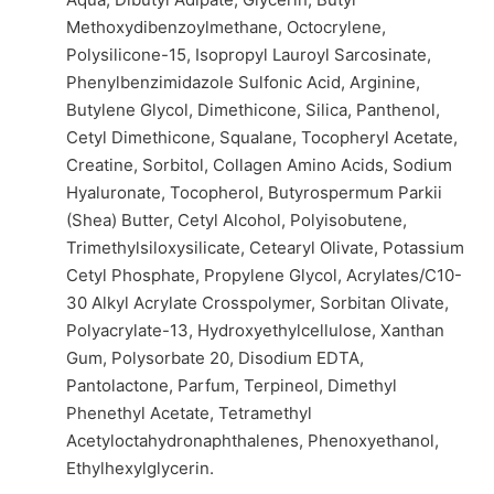
Methoxydibenzoylmethane, Octocrylene,
Polysilicone-15, Isopropyl Lauroyl Sarcosinate,
Phenylbenzimidazole Sulfonic Acid, Arginine,
Butylene Glycol, Dimethicone, Silica, Panthenol,
Cetyl Dimethicone, Squalane, Tocopheryl Acetate,
Creatine, Sorbitol, Collagen Amino Acids, Sodium
Hyaluronate, Tocopherol, Butyrospermum Parkii
(Shea) Butter, Cetyl Alcohol, Polyisobutene,
Trimethylsiloxysilicate, Cetearyl Olivate, Potassium
Cetyl Phosphate, Propylene Glycol, Acrylates/C10-
30 Alkyl Acrylate Crosspolymer, Sorbitan Olivate,
Polyacrylate-13, Hydroxyethylcellulose, Xanthan
Gum, Polysorbate 20, Disodium EDTA,
Pantolactone, Parfum, Terpineol, Dimethyl
Phenethyl Acetate, Tetramethyl
Acetyloctahydronaphthalenes, Phenoxyethanol,
Ethylhexylglycerin.