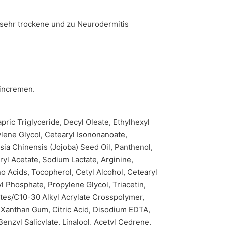
 sehr trockene und zu Neurodermitis
incremen.
pric Triglyceride, Decyl Oleate, Ethylhexyl
ylene Glycol, Cetearyl Isononanoate,
a Chinensis (Jojoba) Seed Oil, Panthenol,
yl Acetate, Sodium Lactate, Arginine,
o Acids, Tocopherol, Cetyl Alcohol, Cetearyl
l Phosphate, Propylene Glycol, Triacetin,
ates/C10-30 Alkyl Acrylate Crosspolymer,
 Xanthan Gum, Citric Acid, Disodium EDTA,
enzyl Salicylate, Linalool, Acetyl Cedrene,