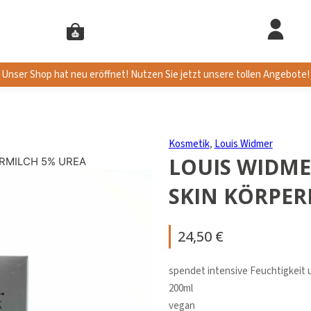
Unser Shop hat neu eröffnet! Nutzen Sie jetzt unsere tollen Angebote!
Kosmetik
,
Louis Widmer
LOUIS WIDM
RMILCH 5% UREA
SKIN KÖRPER
24,50
€
spendet intensive Feuchtigkeit u
200ml
vegan