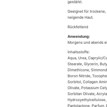
gestärkt.
Geeignet für trockene,
neigende Haut.
Rückfettend
Anwendung:
Morgens und abends e
Inhaltsstoffe:
Aqua, Urea, Caprylic/Ca
Stearate, Glycerin, But
Dimethicone, Simmondsi
Boron Nitride, Tocopher
Sorbitol, Collagen Amin
Olivate, Potassium Cety
Sorbitan Olivate, Acryl
Hydroxyethylcellulose,
Pantolactone, Parfum, B