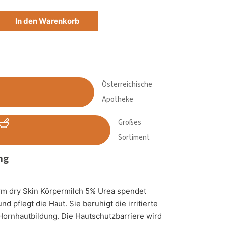
DRY SKIN KÖRPERMILCH 5% UREA Menge
In den Warenkorb
Österreichische
Apotheke
Großes
Sortiment
ng
 dry Skin Körpermilch 5% Urea spendet
nd pflegt die Haut. Sie beruhigt die irritierte
 Hornhautbildung. Die Hautschutzbarriere wird